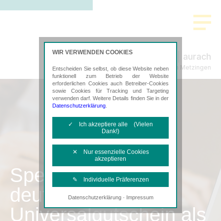
WIR VERWENDEN COOKIES
aurach
Steuerberatung in Metzingen
Entscheiden Sie selbst, ob diese Website neben
funktionell zum Betrieb der Website
erforderlichen Cookies auch Betreiber-Cookies
sowie Cookies für Tracking und Targeting
verwenden darf. Weitere Details finden Sie in der
Datenschutzerklärung
.
✓ Ich akzeptiere alle (Vielen
Dank!)
✕ Nur essenzielle Cookies
akzeptieren
SpenditCard –
✎ Individuelle Präferenzen
deutschlandweiter
·
Datenschutzerklärung
Impressum
Notwendige Cookies
Universalgutschein als
Diese Cookies sind erforderlich, um die
grundlegende Funktionalität der Website